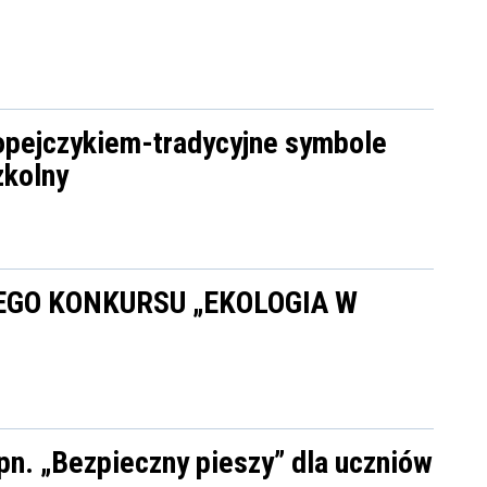
opejczykiem-tradycyjne symbole
zkolny
EGO KONKURSU „EKOLOGIA W
pn. „Bezpieczny pieszy” dla uczniów