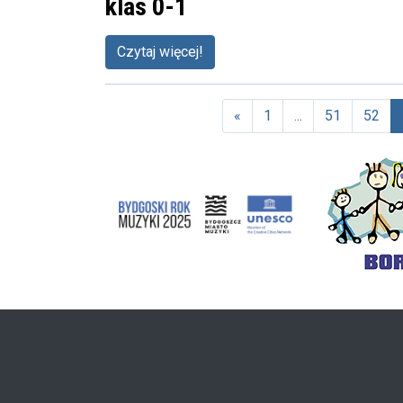
klas 0-1
Czytaj więcej!
«
1
...
51
52
(a