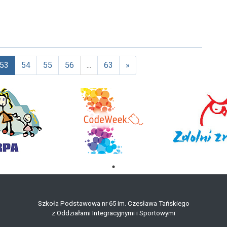
53
54
55
56
...
63
»
ktualna)
Szkoła Podstawowa nr 65 im. Czesława Tańskiego
z Oddziałami Integracyjnymi i Sportowymi