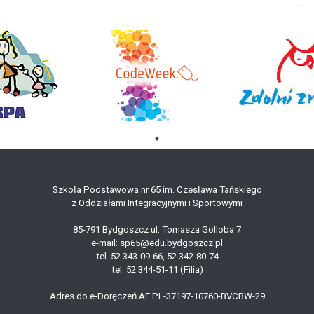
Szkoła Podstawowa nr 65 im. Czesława Tańskiego
z Oddziałami Integracyjnymi i Sportowymi
85-791 Bydgoszcz ul. Tomasza Golloba 7
e-mail: sp65@edu.bydgoszcz.pl
tel. 52 343-09-66, 52 342-80-74
tel. 52 344-51-11 (Filia)
Adres do e-Doręczeń AE:PL-37197-10760-BVCBW-29