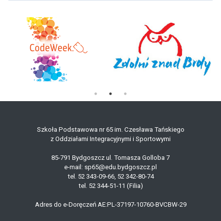
Szkoła Podstawowa nr 65 im. Czesława Tańskiego
z Oddziałami Integracyjnymi i Sportowymi
85-791 Bydgoszcz ul. Tomasza Golloba 7
e-mail: sp65@edu.bydgoszcz.pl
tel. 52 343-09-66, 52 342-80-74
tel. 52 344-51-11 (Filia)
Adres do e-Doręczeń AE:PL-37197-10760-BVCBW-29