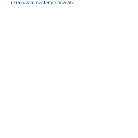
ukraińskim systemie oświaty
Publikacja: 4.04.2022r., godz. 21:36
Wytyczne zachowania bezpieczeństwa zdrowotnego
MEiN, MZ i GIS dla szkół podstawowych i
ponadpodstawowych
Pokaż wszystkie